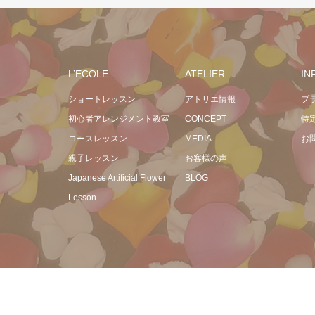
L’ECOLE
ATELIER
IN
ショートレッスン
アトリエ情報
プ
初心者アレンジメント教室
CONCEPT
特
コースレッスン
MEDIA
お
親子レッスン
お客様の声
Japanese Artificial Flower
BLOG
Lesson