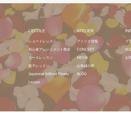
L’ECOLE
ATELIER
IN
ショートレッスン
アトリエ情報
プ
初心者アレンジメント教室
CONCEPT
特
コースレッスン
MEDIA
お
親子レッスン
お客様の声
Japanese Artificial Flower
BLOG
Lesson